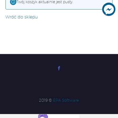
Twój koszyk aktualnie jest pusty.
Wyszukiwarka
produktów
Wróć do sklepu
2019 ©
EPA Software