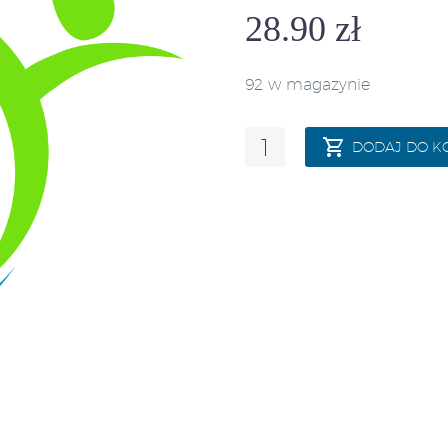
28.90
zł
92 w magazynie
ilość
DODAJ DO K
Bób
Windsor
Biały
1000
g