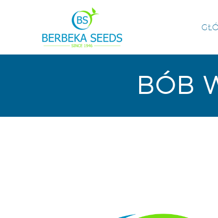
GŁ
BÓB W