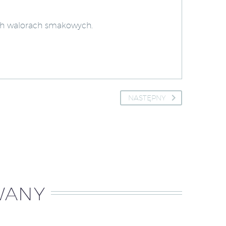
ich walorach smakowych.
NASTĘPNY
WANY