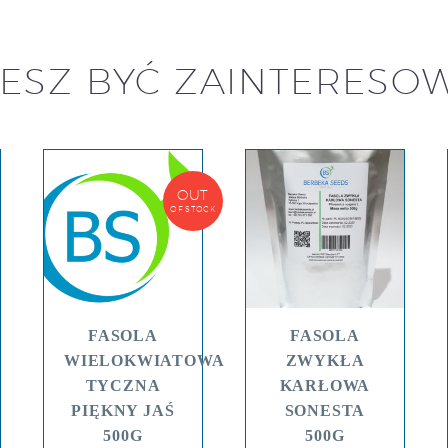
ESZ BYĆ ZAINTERESO
OUT
OF STOCK
FASOLA
FASOLA
WIELOKWIATOWA
ZWYKŁA
TYCZNA
KARŁOWA
PIĘKNY JAŚ
SONESTA
500G
500G