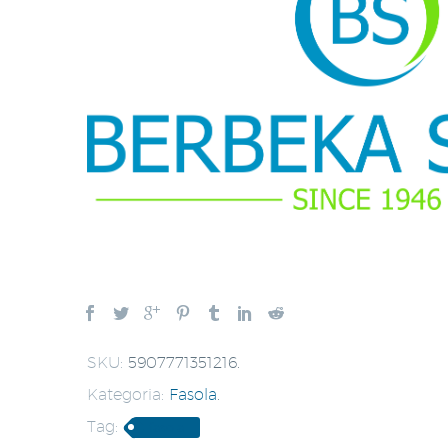
SKU:
5907771351216
.
Kategoria:
Fasola
.
Tag:
fasola