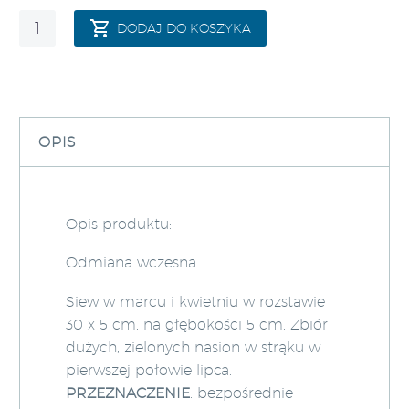
ilość
DODAJ DO KOSZYKA
Groch
siewny
łuskowy
Cud
Kelvedonu
OPIS
500g
Standard
BerbekaSeeds
Opis produktu:
Odmiana wczesna.
Siew w marcu i kwietniu w rozstawie
30 x 5 cm, na głębokości 5 cm. Zbiór
dużych, zielonych nasion w strąku w
pierwszej połowie lipca.
PRZEZNACZENIE
: bezpośrednie