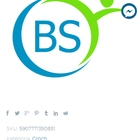
SKU:
5907771350851
.
Kategoria:
Groch
.