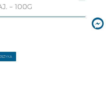
. – 100G
OSZYKA