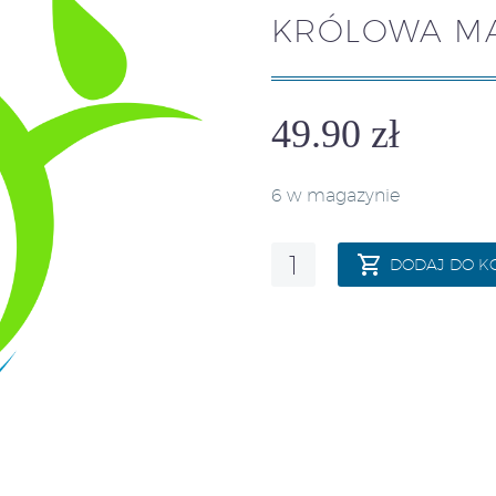
KRÓLOWA MAJ
49.90
zł
6 w magazynie
ilość
DODAJ DO K
Sałata
głowiasta
masłowa
Królowa
Maj.
-
100g