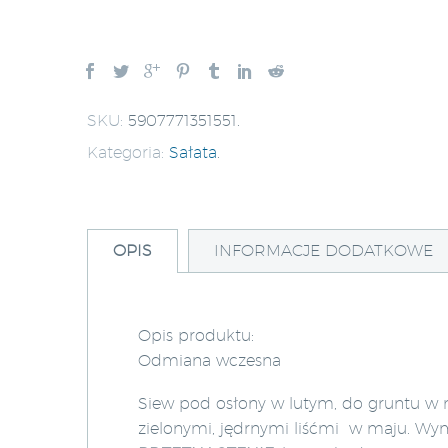
SKU:
5907771351551
.
Kategoria:
Sałata
.
OPIS
INFORMACJE DODATKOWE
Opis produktu:
Odmiana wczesna
Siew pod osłony w lutym, do gruntu w m
zielonymi, jędrnymi liśćmi w maju. Wym