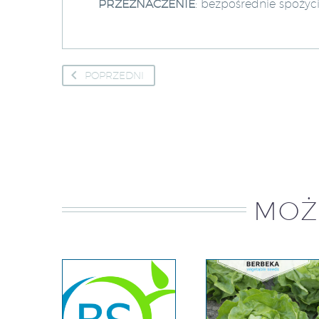
PRZEZNACZENIE
: bezpośrednie spożyci
POPRZEDNI
MOŻ