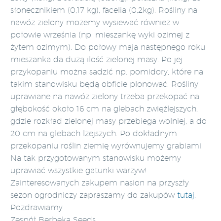
słonecznikiem (0,17 kg), facelia (0,2kg). Rośliny na
nawóz zielony możemy wysiewać również w
połowie września (np. mieszankę wyki ozimej z
żytem ozimym). Do połowy maja następnego roku
mieszanka da dużą ilość zielonej masy. Po jej
przykopaniu można sadzić np. pomidory, które na
takim stanowisku będą obficie plonować. Rośliny
uprawiane na nawóz zielony trzeba przekopać na
głębokość około 16 cm na glebach zwięźlejszych,
gdzie rozkład zielonej masy przebiega wolniej, a do
20 cm na glebach lżejszych. Po dokładnym
przekopaniu roślin ziemię wyrównujemy grabiami.
Na tak przygotowanym stanowisku możemy
uprawiać wszystkie gatunki warzyw!
Zainteresowanych zakupem nasion na przyszły
sezon ogrodniczy zapraszamy do zakupów
tutaj.
Pozdrawiamy
Zespół Berbeka Seeds