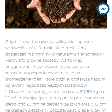
O tym, że warto nawozić rośliny wie zapewne
większość z Was. Jednak jak to robić, żeby
dostarczać roślinom tylko naturalnych składników?
Mamy trzy główne sposoby. Warto więc
przygotować się już wcześniej, jeszcze przed
sezonem wygospodarować miejsce na
gromadzenie roślin, które później dostarczą naszym
uprawom najpotrzebniejszych składników:
1. Obornik stosujemy jesienią w dawce 50-80 kg na
10 m², mieszając go z ziemią przez przekopanie na
głębokość 20 cm na glebach lżejszych oraz 8-12 cm
na glebach cięższych i pozostawiając glebę w takim