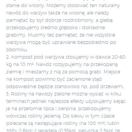
stanie do wiosny. Możemy stosować ten naturalny
nawóz do warzyw także na wiosnę, ale należy
pamiętać by był dobrze rozdrobniony, a glebę
przekopujemy średnio głęboko i dokładnie
grabimy. Musimy też pamiętać, że nie wszystkie
warzywa mogą być uprawiane bezpośrednio po
oborniku.
2. Kompost pod warzywa stosujemy w dawce 20-60
kg na 10 m². Nawóz rozsypujemy na przekopaną
ziemię i mieszamy z nią za pomocą grabi. Miejsce
na kompost powinno być zacienione stąd
odpowiednie będzie stanowisko np. pod drzewami.
3. Rośliny na nawozy zielone można wysiać w kilku
terminach jednak najlepsze efekty uzyskujemy siejąc
je na przełomie lipca i sierpnia, przekopujemy
wówczas rośliny jesienią. Do siewu w tym czasie
polecane są następujące rośliny (na 100 m²) łubin
żółty (1,8kg) z seradelą (0,35kg), peluszka (1,5kg) ze